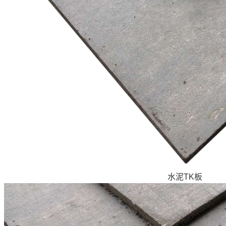
水泥TK板