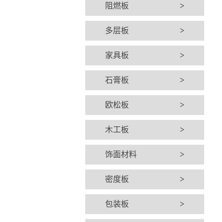
阻燃板
>
多层板
>
家具板
>
石膏板
>
欧松板
>
木工板
>
饰面材料
>
密度板
>
包装板
>