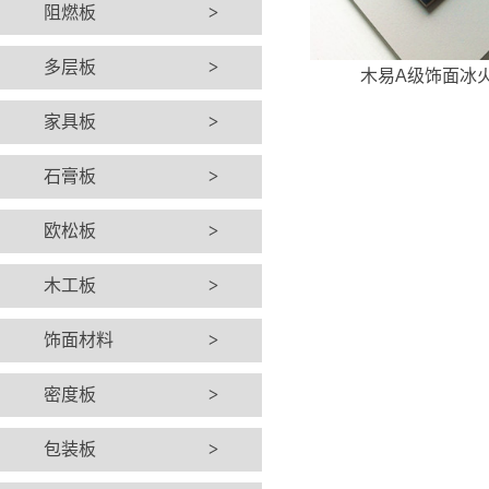
阻燃板
>
多层板
>
木易A级饰面冰
家具板
>
石膏板
>
欧松板
>
木工板
>
饰面材料
>
密度板
>
包装板
>