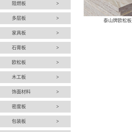
阻燃板
>
多层板
>
泰山牌欧松板
家具板
>
石膏板
>
欧松板
>
木工板
>
饰面材料
>
密度板
>
包装板
>