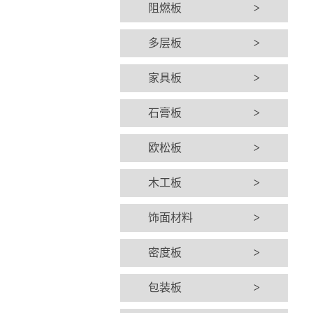
阻燃板
>
多层板
>
家具板
>
石膏板
>
欧松板
>
木工板
>
饰面材料
>
密度板
>
包装板
>