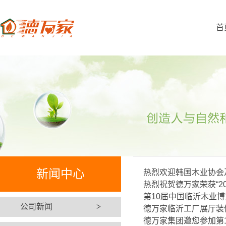
首
新闻中心
热烈欢迎韩国木业协会
热烈祝贺德万家荣获“2
第10届中国临沂木业
公司新闻
>
德万家临沂工厂展厅装
德万家集团邀您参加第