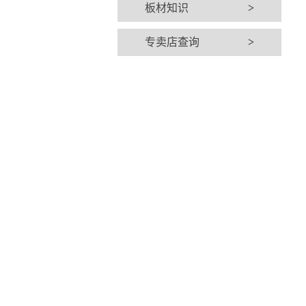
板材知识
>
专卖店查询
>