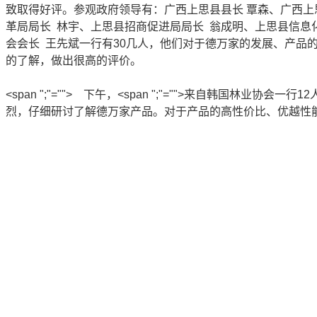
致取得好评。参观政府领导有：广西上思县县长 覃森、广西上
革局局长 林宇、上思县招商促进局局长 翁成明、上思县信息
会会长 王先斌一行有30几人，他们对于德万家的发展、产品
的了解，做出很高的评价。
<span ";"=""> 下午，<span ";"="">来自韩国林业
烈，仔细研讨了解德万家产品。对于产品的高性价比、优越性