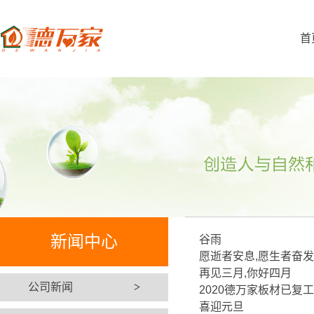
首
新闻中心
谷雨
愿逝者安息,愿生者奋发
再见三月,你好四月
公司新闻
>
2020德万家板材已复
喜迎元旦